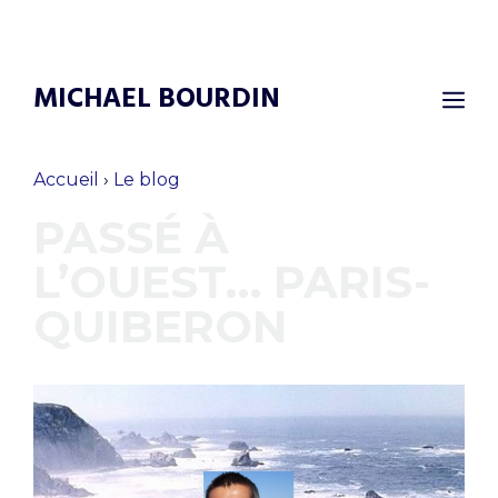
Aller
au
contenu
MICHAEL BOURDIN
M
Accueil
›
Le blog
PASSÉ À
L’OUEST… PARIS-
QUIBERON