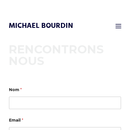
Aller
au
contenu
MICHAEL BOURDIN
M
RENCONTRONS
NOUS
Nom
*
Email
*